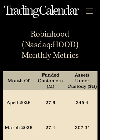
Trading Calendar
Robinhood
(Nasdaq:HOOD)
Monthly Metrics
Funded
Assets
Net Deposits
Month Of
Customers
Under
(M)
Custody ($B)
April 2026
27.6
345.4
March 2026
27.4
307.3*