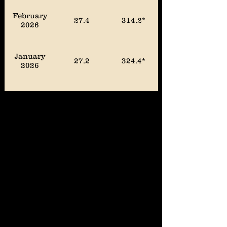
February
27.4
314.2*
2026
January
27.2
324.4*
2026
December
27.0
322.1*
2025
November
26.8
324.5*
2025
October
27.1
342.6*
2025
September
26.8
332.7