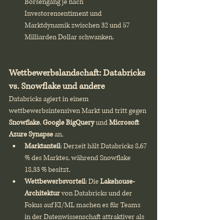
Börsengang je nach 
Investorensentiment und 
Marktdynamik zwischen 32 und 57 
Milliarden Dollar schwanken.
Wettbewerbslandschaft: Databricks 
vs. Snowflake und andere
Databricks agiert in einem 
wettbewerbsintensiven Markt und tritt gegen 
Snowflake
, 
Google BigQuery
 und 
Microsoft 
Azure Synapse
 an.
Marktanteil
: Derzeit hält Databricks 8,67 
% des Marktes, während Snowflake 
18,33 % besitzt.
Wettbewerbsvorteil
: Die 
Lakehouse-
Architektur
 von Databricks und der 
Fokus auf KI/ML machen es für Teams 
in der Datenwissenschaft attraktiver als 