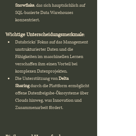
Snowflake
, das sich hauptsächlich auf 
SQL-basierte Data Warehouses 
konzentriert.
Wichtige Unterscheidungsmerkmale
:
Databricks' Fokus auf das Management 
unstrukturierter Daten und die 
Fähigkeiten im maschinellen Lernen 
verschaffen ihm einen Vorteil bei 
komplexen Datenprojekten.
Die Unterstützung von 
Delta 
Sharing
 durch die Plattform ermöglicht 
offene Datenfreigabe-Ökosysteme über 
Clouds hinweg, was Innovation und 
Zusammenarbeit fördert.