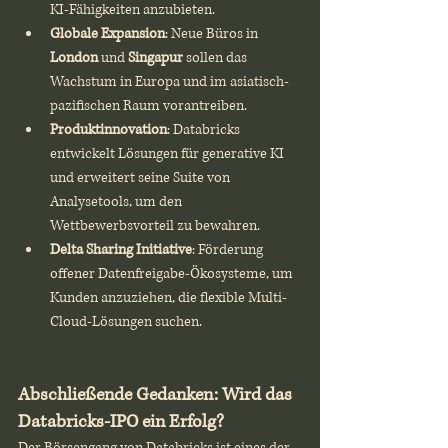
KI-Fähigkeiten anzubieten.
Globale Expansion
: Neue Büros in 
London
 und 
Singapur
 sollen das 
Wachstum in Europa und im asiatisch-
pazifischen Raum vorantreiben.
Produktinnovation
: Databricks 
entwickelt Lösungen für generative KI 
und erweitert seine Suite von 
Analysetools, um den 
Wettbewerbsvorteil zu bewahren.
Delta Sharing Initiative
: Förderung 
offener Datenfreigabe-Ökosysteme, um 
Kunden anzuziehen, die flexible Multi-
Cloud-Lösungen suchen.
Abschließende Gedanken: Wird das 
Databricks-IPO ein Erfolg?
Der Börsengang von Databricks ist eines der 