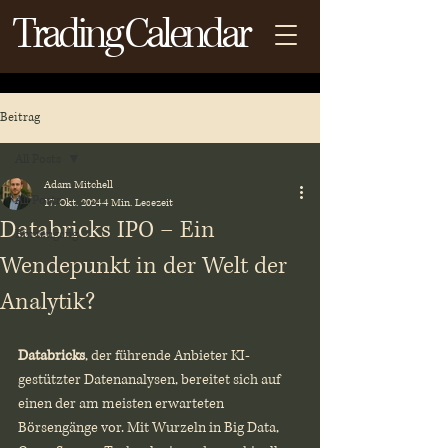
Trading Calendar
Beitrag
All Posts
Adam Mitchell
All Posts
17. Okt. 2024
4 Min. Lesezeit
Databricks IPO – Ein
Börsengang
Wendepunkt in der Welt der
Analytik?
Databricks
, der führende Anbieter KI-
gestützter Datenanalysen, bereitet sich auf 
einen der am meisten erwarteten 
Börsengänge vor. Mit Wurzeln in Big Data, 