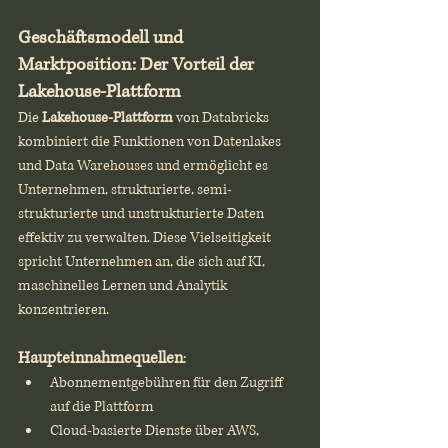
Geschäftsmodell und 
Marktposition: Der Vorteil der 
Lakehouse-Plattform
Die 
Lakehouse-Plattform
 von Databricks 
kombiniert die Funktionen von Datenlakes 
und Data Warehouses und ermöglicht es 
Unternehmen, strukturierte, semi-
strukturierte und unstrukturierte Daten 
effektiv zu verwalten. Diese Vielseitigkeit 
spricht Unternehmen an, die sich auf KI, 
maschinelles Lernen und Analytik 
konzentrieren.
Haupteinnahmequellen
:
Abonnementgebühren für den Zugriff 
auf die Plattform
Cloud-basierte Dienste über AWS, 