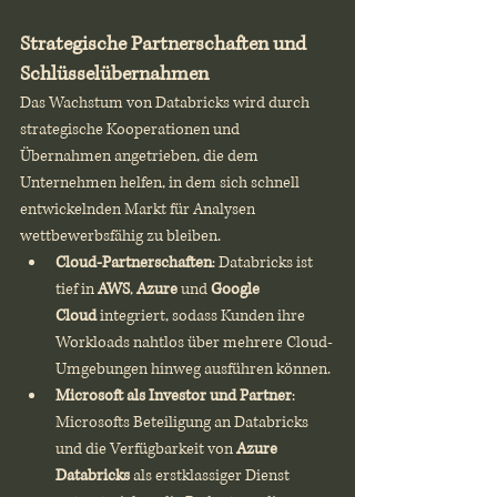
Strategische Partnerschaften und 
Schlüsselübernahmen
Das Wachstum von Databricks wird durch 
strategische Kooperationen und 
Übernahmen angetrieben, die dem 
Unternehmen helfen, in dem sich schnell 
entwickelnden Markt für Analysen 
wettbewerbsfähig zu bleiben.
Cloud-Partnerschaften
: Databricks ist 
tief in 
AWS
, 
Azure
 und 
Google 
Cloud
 integriert, sodass Kunden ihre 
Workloads nahtlos über mehrere Cloud-
Umgebungen hinweg ausführen können.
Microsoft als Investor und Partner
: 
Microsofts Beteiligung an Databricks 
und die Verfügbarkeit von 
Azure 
Databricks
 als erstklassiger Dienst 