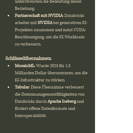
unterstreichen die Bedeutung dieser 
Beziehung.
Partnerschaft mit NVIDIA
: Databricks 
arbeitet mit 
NVIDIA
 bei generativen KI-
Projekten zusammen und nutzt CUDA-
Beschleunigung, um die KI-Workloads 
zu verbessern.
Schlüsselübernahmen
:
MosaicML
: Wurde 2023 für 1,3 
Milliarden Dollar übernommen, um die 
KI-Infrastruktur zu stärken.
Tabular
: Diese Übernahme verbessert 
die Datenmanagementfähigkeiten von 
Databricks durch 
Apache Iceberg
 und 
fördert offene Datenformate und 
Interoperabilität.