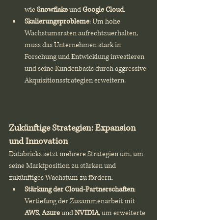
wie 
Snowflake
 und 
Google Cloud
.
Skalierungsprobleme
: Um hohe 
Wachstumsraten aufrechtzuerhalten, 
muss das Unternehmen stark in 
Forschung und Entwicklung investieren 
und seine Kundenbasis durch aggressive 
Akquisitionsstrategien erweitern.
Zukünftige Strategien: Expansion 
und Innovation
Databricks setzt mehrere Strategien um, um 
seine Marktposition zu stärken und 
zukünftiges Wachstum zu fördern.
Stärkung der Cloud-Partnerschaften
: 
Vertiefung der Zusammenarbeit mit 
AWS
, 
Azure
 und 
NVIDIA
, um erweiterte 