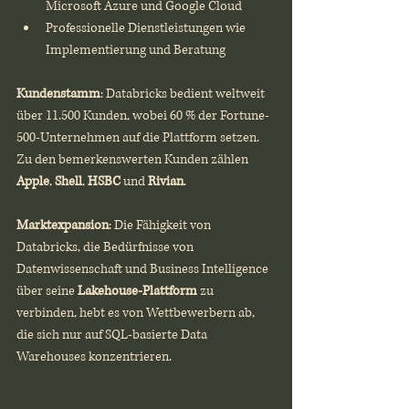
Microsoft Azure und Google Cloud
Professionelle Dienstleistungen wie 
Implementierung und Beratung
Kundenstamm
: Databricks bedient weltweit 
über 11.500 Kunden, wobei 60 % der Fortune-
500-Unternehmen auf die Plattform setzen. 
Zu den bemerkenswerten Kunden zählen 
Apple
, 
Shell
, 
HSBC
 und 
Rivian
.
Marktexpansion
: Die Fähigkeit von 
Databricks, die Bedürfnisse von 
Datenwissenschaft und Business Intelligence 
über seine 
Lakehouse-Plattform
 zu 
verbinden, hebt es von Wettbewerbern ab, 
die sich nur auf SQL-basierte Data 
Warehouses konzentrieren.