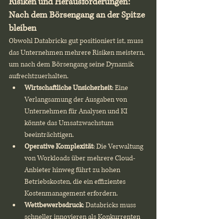
Risiken und Herausforderungen: 
Nach dem Börsengang an der Spitze 
bleiben
Obwohl Databricks gut positioniert ist, muss 
das Unternehmen mehrere Risiken meistern, 
um nach dem Börsengang seine Dynamik 
aufrechtzuerhalten.
Wirtschaftliche Unsicherheit
: Eine 
Verlangsamung der Ausgaben von 
Unternehmen für Analysen und KI 
könnte das Umsatzwachstum 
beeinträchtigen.
Operative Komplexität
: Die Verwaltung 
von Workloads über mehrere Cloud-
Anbieter hinweg führt zu hohen 
Betriebskosten, die ein effizientes 
Kostenmanagement erfordern.
Wettbewerbsdruck
: Databricks muss 
schneller innovieren als Konkurrenten 