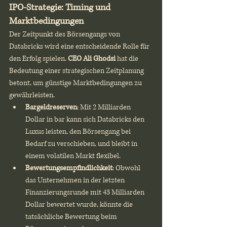
IPO-Strategie: Timing und 
Marktbedingungen
Der Zeitpunkt des Börsengangs von 
Databricks wird eine entscheidende Rolle für 
den Erfolg spielen. 
CEO Ali Ghodsi
 hat die 
Bedeutung einer strategischen Zeitplanung 
betont, um günstige Marktbedingungen zu 
gewährleisten.
Bargeldreserven
: Mit 2 Milliarden 
Dollar in bar kann sich Databricks den 
Luxus leisten, den Börsengang bei 
Bedarf zu verschieben, und bleibt in 
einem volatilen Markt flexibel.
Bewertungsempfindlichkeit
: Obwohl 
das Unternehmen in der letzten 
Finanzierungsrunde mit 43 Milliarden 
Dollar bewertet wurde, könnte die 
tatsächliche Bewertung beim 