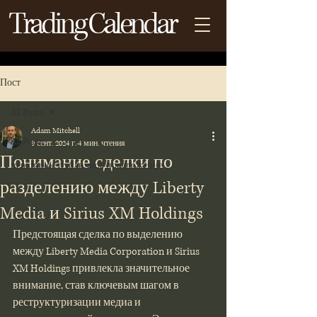
Trading Calendar
Пост
All Posts
Adam Mitchell
All Posts
9 сент. 2024 г.
4 мин. чтения
Понимание сделки по
первичное публичное предложение
разделению между Liberty
Media и Sirius XM Holdings
Предстоящая сделка по выделению 
между Liberty Media Corporation и Sirius 
XM Holdings привлекла значительное 
внимание, став ключевым шагом в 
реструктуризации медиа и 