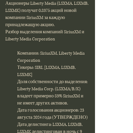
Акционеры Liberty Media (LSXMA, LSXMB, 
LSXMK) получат 0,8375 акций новой 
компании SiriusXM за каждую 
принадлежащую акцию.
Разбор выделения компаний SiriusXM и 
Liberty Media Corporation
Компании: SiriusXM, Liberty Media 
Corporation
Тикеры: SIRI, [LSXMA, LSXMB, 
LSXMK]
Доля собственности до выделения: 
Liberty Media Corp. (LSXMA/B/K) 
владеет примерно 83% SiriusXM и 
не имеет других активов.
Дата голосования акционеров: 23 
августа 2024 года (УТВЕРЖДЕНО)
Дата делистинга: LSXMA, LSXMB, 
LSXMK делистингован в ночь с 9 