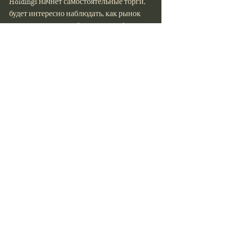
Holdings начнет самостоятельные торги, 
будет интересно наблюдать, как рынок 
отреагирует и как обе компании будут 
развиваться в постоянно меняющемся 
медиапространстве.
Часто задаваемые вопросы (FAQs)
Что такое сделка по выделению?
Сделка по выделению предполагает 
отделение компанией части своего 
бизнеса в новую, независимую 
структуру. Акционерам предоставляется 
возможность обменять свои акции в 
материнской компании на акции новой 
компании.
Как эта сделка повлияет на 