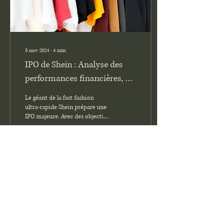
5 nov. 2024
∙
4
min
IPO de Shein : Analyse des
performances financières, de
la position sur le marché et
Le géant de la fast fashion
des perspectives de
ultra-rapide Shein prépare une
IPO majeure. Avec des objectifs
croissance
de valorisation élevés et une
présence mondiale,
59
0
Voir plus