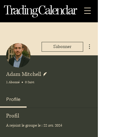
Trading Calendar
Plus d'actions
S'abonner
Écrivain
Adam Mitchell
1 Abonné
0 Suivi
Profile
Profil
A rejoint le groupe le : 22 avr. 2024