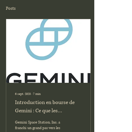
Posts
6 sept. 2025
∙
7
min
Introduction en bourse de
Gemini : Ce que les
investisseurs doivent savoir
Gemini Space Station, Inc. a
(GEMI)
franchi un grand pas vers les